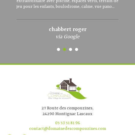
extraordinaire avec piscine, espaces verts, terrain de
jeu pour les enfants, boulodrome, calme, vue pano...
chabbert roger
via Google
27 Route des compouzines,
24290 Montignac Lascaux
05 53 51 81 96
contact@domainedescompouzines.com